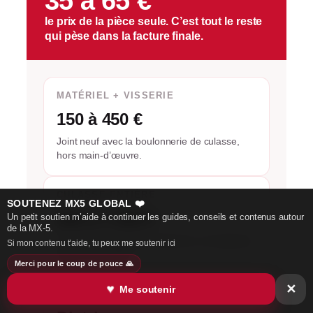
35 à 65 €
le prix de la pièce seule. C’est tout le reste
qui pèse dans la facture finale.
MATÉRIEL + VISSERIE
150 à 450 €
Joint neuf avec la boulonnerie de culasse,
hors main-d’œuvre.
CULASSE ENTIÈRE
SOUTENEZ MX5 GLOBAL ❤️
600 à 1 500 €
Un petit soutien m’aide à continuer les guides, conseils et contenus autour
de la MX-5.
Si la culasse doit être surfacée ou remplacée
Si mon contenu t’aide, tu peux me soutenir ici
après surchauffe.
Merci pour le coup de pouce 🙏
♥
✕
Me soutenir
PROFITEZ-EN