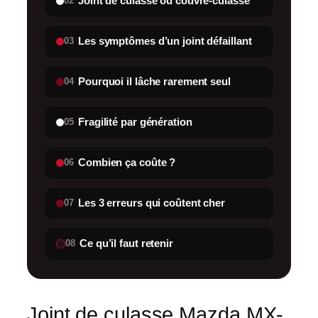
Joint de culasse ou couvre-culasse
02
Les symptômes d’un joint défaillant
03
Pourquoi il lâche rarement seul
04
Fragilité par génération
05
Combien ça coûte ?
06
Les 3 erreurs qui coûtent cher
07
Ce qu’il faut retenir
08
Joint de culasse Mazda MX-