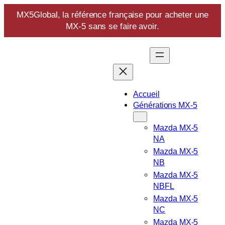
MX5Global
, la
référence française
pour acheter une
MX-5 sans se faire avoir.
Aller
au
contenu
Accueil
Générations MX-5
Mazda MX-5
NA
Mazda MX-5
NB
Mazda MX-5
NBFL
Mazda MX-5
NC
Mazda MX-5