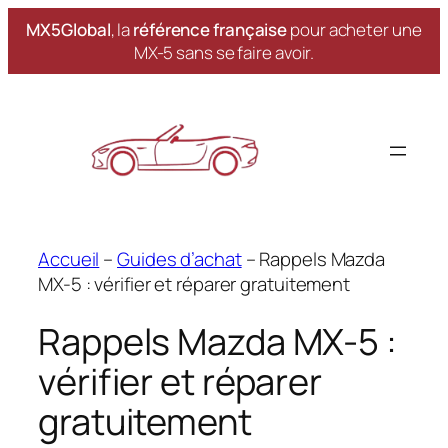
MX5Global
, la
référence française
pour acheter une
MX-5 sans se faire avoir.
Aller
au
contenu
Accueil
–
Guides d’achat
–
Rappels Mazda
MX-5 : vérifier et réparer gratuitement
Rappels Mazda MX-5 :
vérifier et réparer
gratuitement