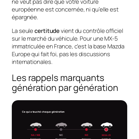
ne veut pas dire que votre voiture
européenne est concernée, ni qu’elle est
épargnée.
La seule
certitude
vient du contrôle officiel
sur le marché du véhicule. Pour une MX-5
immatriculée en France, c’est la base Mazda
Europe qui fait foi, pas les discussions
internationales.
Les rappels marquants
génération par génération
Ce qui a touché chaque génération
NA / NB
NC
ND
ND 24-25
Remplissage
Peu concernée
Pompe puis
Contrôle de