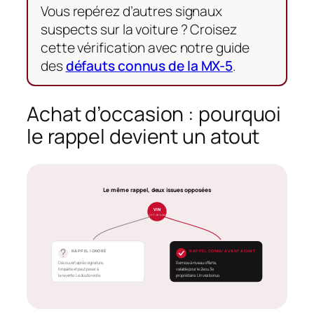
Vous repérez d’autres signaux
suspects sur la voiture ? Croisez
cette vérification avec notre guide
des
défauts connus de la MX-5
.
Achat d’occasion : pourquoi
le rappel devient un atout
Le même rappel, deux issues opposées
VIN
le point de bascule
RAPPEL IGNORÉ
RAPPEL CONNU AVANT ACHAT
Découvert après signature.
Remise à niveau offerte,
Il inquiète et peut peser à
valable pour le 2e ou 3e
la revente. Le doute reste.
propriétaire. Un vrai bonus.