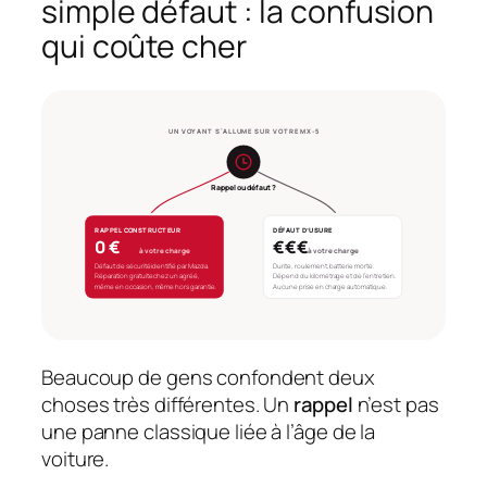
simple défaut : la confusion
qui coûte cher
UN VOYANT S’ALLUME SUR VOTRE MX-5
Rappel ou défaut ?
RAPPEL CONSTRUCTEUR
DÉFAUT D’USURE
0 €
€€€
à votre charge
à votre charge
Défaut de sécurité identifié par Mazda.
Durite, roulement, batterie morte.
Réparation gratuite chez un agréé,
Dépend du kilométrage et de l’entretien.
même en occasion, même hors garantie.
Aucune prise en charge automatique.
Beaucoup de gens confondent deux
choses très différentes. Un
rappel
n’est pas
une panne classique liée à l’âge de la
voiture.