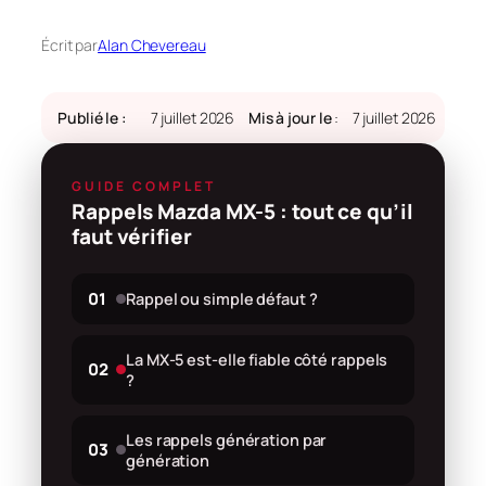
Écrit par
Alan Chevereau
Publié le :
7 juillet 2026
Mis à jour le
:
7 juillet 2026
GUIDE COMPLET
Rappels Mazda MX-5 : tout ce qu’il
faut vérifier
01
Rappel ou simple défaut ?
La MX-5 est-elle fiable côté rappels
02
?
Les rappels génération par
03
génération