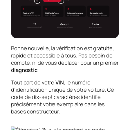
1
2
3
4
Repérez le VIN
Site Mazda France
Saisissez le numéro
Concessionnaire
pare-brise ou carte grise
rubrique rappels
résultat immédiat
rendez-vous si campagne
17
Gratuit
2 min
caractères dans le VIN
pièces et main d’œuvre
pour lever le doute
Bonne nouvelle, la vérification est gratuite,
rapide et accessible à tous. Pas besoin de
compte, ni de vous déplacer pour un premier
diagnostic
.
Tout part de votre
VIN
, le numéro
d’identification unique de votre voiture. Ce
code de dix-sept caractères identifie
précisément votre exemplaire dans les
bases constructeur.