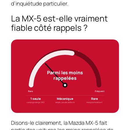
d’inquiétude particulier.
La MX-5 est-elle vraiment
fiable côté rappels ?
LE VERDICT FIABILITÉ
Parmi les moins
rappelées
Rare
Fréquent
1 seule
Mécanique
Rare
campagne large (ND)
simple, peu de défauts
mais pas inexistant
Disons-le clairement, la Mazda MX-5 fait