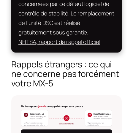
concernées par ce défaut logiciel de
contrôle de stabilité. Le remplacement
de l’unité DSC est réalisé
gratuitement sous garantie.
NHTSA, rapport de rappel officiel
Rappels étrangers : ce qui
ne concerne pas forcément
votre MX-5
Ne transposez
jamais
un rappel étranger sans preuve
Base marché US
Base Mazda Europe
US
FR
chiffres et campagnes
seule référence pour
propres à ce parc
une MX-5 immatriculée FR
Un forum lointain n’est pas
Vigilance accrue sur un
transposition interdite
une preuve pour votre voiture.
modèle importé.