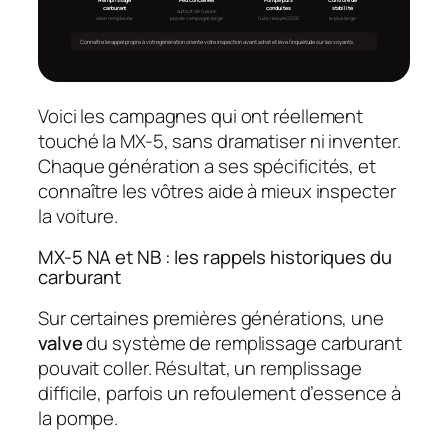
carburant
conduites
stabilité
surtout de l’usure,
pas de campagne large
valve remplacée
fuite relayée 2026
le plus large
Connaître le rappel propre à votre génération oriente votre inspection avant achat et lève l’inquiétude sur les voyants.
Voici les campagnes qui ont réellement
touché la MX-5, sans dramatiser ni inventer.
Chaque génération a ses spécificités, et
connaître les vôtres aide à mieux inspecter
la voiture.
MX-5 NA et NB : les rappels historiques du
carburant
Sur certaines premières générations, une
valve
du système de remplissage carburant
pouvait coller. Résultat, un remplissage
difficile, parfois un refoulement d’essence à
la pompe.