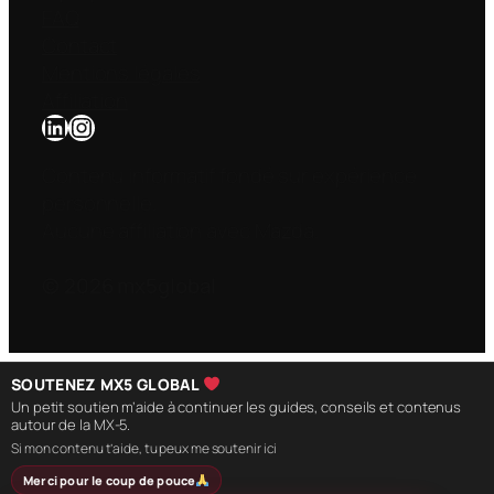
FAQ
Contact
Mentions légales
Affiliation
LinkedIn
Instagram
Contenu informatif fondé sur expérience
personnelle.
Aucune affiliation avec Mazda.
© 2026 mx5global
SOUTENEZ MX5 GLOBAL
Un petit soutien m’aide à continuer les guides, conseils et contenus
autour de la MX-5.
Si mon contenu t’aide, tu peux me soutenir ici
Merci pour le coup de pouce