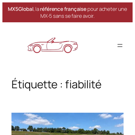
MX5Global
, la
référence française
pour acheter une
MX-5 sans se faire avoir.
Aller
au
contenu
Étiquette :
fiabilité