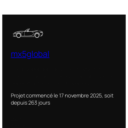
mx5global
Site indépendant dédié à la Mazda MX-5.
Conseils, guides et analyses pour toutes les
générations. Par Alan Chevereau
Projet commencé le 17 novembre 2025, soit
depuis
263
jour
s
Blog
À propos