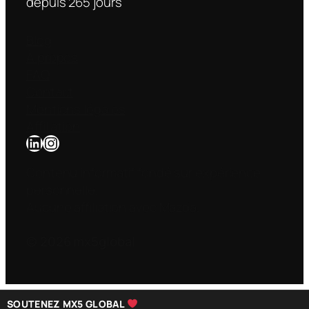
depuis
265
jour
s
Blog
À propos
FAQ
Contact
Mentions légales
Affiliation
LinkedIn
Instagram
Contenu informatif fondé sur expérience
personnelle.
Aucune affiliation avec Mazda.
© 2026 mx5global
SOUTENEZ MX5 GLOBAL