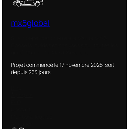
mx5global
Site indépendant dédié à la Mazda MX-5.
Conseils, guides et analyses pour toutes les
générations. Par Alan Chevereau
Projet commencé le 17 novembre 2025, soit
depuis
263
jour
s
Blog
À propos
FAQ
Contact
Mentions légales
Affiliation