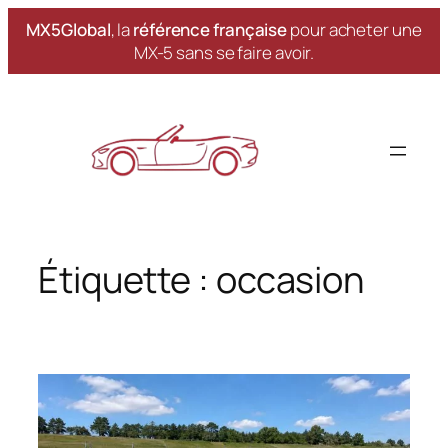
MX5Global
, la
référence française
pour acheter une
MX-5 sans se faire avoir.
Aller
au
contenu
Étiquette :
occasion