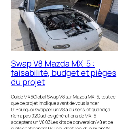
Swap V8 Mazda MX-5 :
faisabilité, budget et pièges
du projet
Guide MX5Global Swap V8 sur Mazda MX-5, tout ce
que ce projet implique avant de vous lancer
01Pourquoi swapper un V8 a du sens, et quand ça
n’en a pas 02Quelles générations de MX-5
acceptent un V8 03Les kits de conversion V8 et ce
qu’ils contiennent 04Le budget réel d’un swap V8