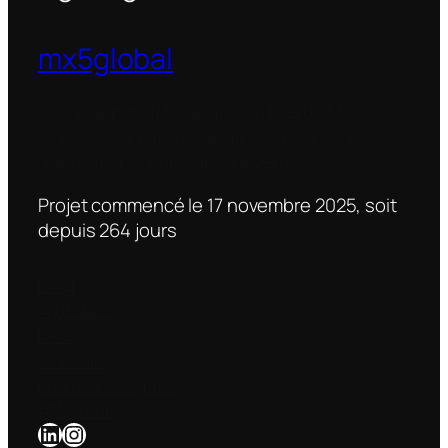
mx5global
Site indépendant dédié à la Mazda MX-5.
Conseils, guides et analyses pour toutes les
générations. Par Alan Chevereau
Projet commencé le 17 novembre 2025, soit
depuis
264
jour
s
Blog
À propos
FAQ
Contact
Mentions légales
Affiliation
LinkedIn
Instagram