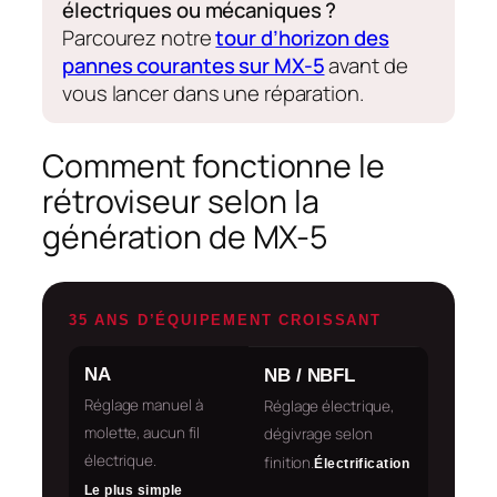
électriques ou mécaniques ?
Parcourez notre
tour d’horizon des
pannes courantes sur MX-5
avant de
vous lancer dans une réparation.
Comment fonctionne le
rétroviseur selon la
génération de MX-5
35 ANS D’ÉQUIPEMENT CROISSANT
NA
NB / NBFL
Réglage manuel à
Réglage électrique,
molette, aucun fil
dégivrage selon
électrique.
finition.
Électrification
Le plus simple