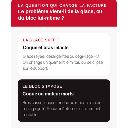
LA QUESTION QUI CHANGE LA FACTURE
Le problème vient-il de la glace, ou
du bloc lui-même ?
LA GLACE SUFFIT
Coque et bras intacts
Glace rayée, désargentée ou dégivrage HS.
On change uniquement le miroir, qui se clipse
sur le support.
LE BLOC S’IMPOSE
Coque ou moteur morts
Bras cassé, coque fendue ou mécanisme de
réglage grillé. Réparer l’interne est rarement
rentable.