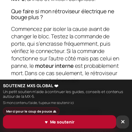
Que faire si mon rétroviseur électrique ne
bouge plus ?
Commencez par isoler la cause avant de
changer le bloc. Testez la commande de
porte, qui s’encrasse fréquemment, puis
vérifiez le connecteur. Si la commande
fonctionne sur l’autre côté mais pas celui en
panne, le
moteur interne
est probablement
mort. Dans ce cas seulement, le rétroviseur
complet devient nécessaire.
SOUTENEZ MX5 GLOBAL ❤️
Faut-il une pièce d’origine ou adaptable
Un petit soutien m’aide à continuer les guides, conseils et contenus
autour de la MX-5.
convient ?
Si mon contenu t’aide, tu peux me soutenir ici
Pour une glace ou une coque simple,
Merci pour le coup de pouce 🙏
l’
adaptable
de marque reconnue fait
♥
Me soutenir
✕
parfaitement l’affaire. Pour un bloc complet