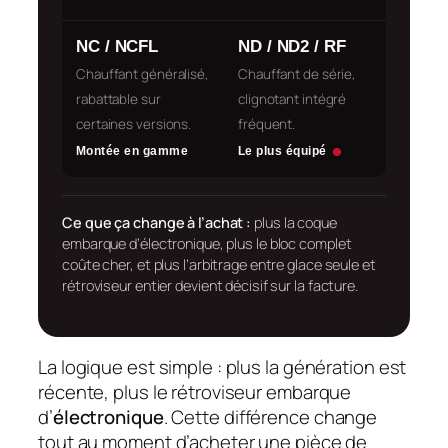
NC / NCFL
ND / ND2 / RF
Chauffant généralisé,
Chauffant de série,
rabattable sur
clignotant intégré
certaines versions.
fréquent.
Montée en gamme
Le plus équipé
Ce que ça change à l’achat :
plus la coque
embarque d’électronique, plus le bloc complet
coûte cher, et plus l’arbitrage entre glace seule et
rétroviseur entier devient décisif sur la facture.
La logique est simple : plus la génération est
récente, plus le rétroviseur embarque
d’
électronique
. Cette différence change
tout au moment d’acheter une pièce de