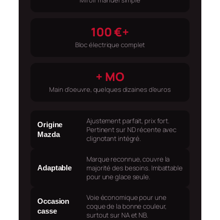
100 €+
Bloc électrique complet
+ MO
Main d’oeuvre, quelques dizaines d’euros
Ajustement parfait, prix fort.
Origine
Pertinent sur ND récente avec
Mazda
clignotant intégré.
Marque reconnue, couvre la
majorité des besoins. Imbattable
Adaptable
pour une glace seule.
Voie économique pour une
Occasion
coque de la bonne couleur,
casse
surtout sur NA et NB.