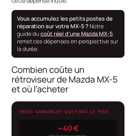
cette dépense inutile.
Vous accumulez les petits postes de
réparation sur votre MX-5 ?
Notre
guide du
coût réel d’une Mazda MX-5
remet ces dépenses en perspective sur
la durée.
Combien coûte un
rétroviseur de Mazda MX-5
et où l’acheter
TROIS VARIABLES QUI FONT LE PRIX
~40 €
Miroir manuel simple