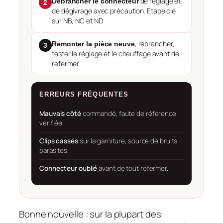
de réglage et
Débrancher le connecteur
2
de dégivrage avec précaution. Étape clé
sur NB, NC et ND.
, rebrancher,
Remonter la pièce neuve
3
tester le réglage et le chauffage avant de
refermer.
ERREURS FRÉQUENTES
Mauvais côté
commandé, faute de référence
vérifiée.
Clips cassés
sur la garniture, source de bruits
parasites.
Connecteur oublié
avant de tout refermer.
Bonne nouvelle : sur la plupart des