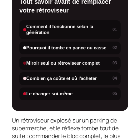
Tout savoir avant de remplacer
votre rétroviseur
Comment il fonctionne selon la
01
génération
Pourquoi il tombe en panne ou casse
02
Miroir seul ou rétroviseur complet
03
Combien ça coûte et où l’acheter
04
Le changer soi-même
05
Un rétroviseur explosé sur un parking de
supermarché, et le réflexe tombe tout de
suite : commander le bloc complet, le plus